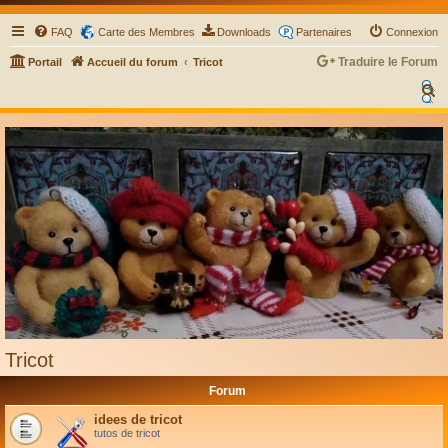
FAQ
Carte des Membres
Downloads
Partenaires
Connexion
Traduire le Forum
Portail
Accueil du forum
Tricot
Select Language
▼
R
e
c
h
e
r
c
h
e
r
Tricot
Forum
idees de tricot
tutos de tricot