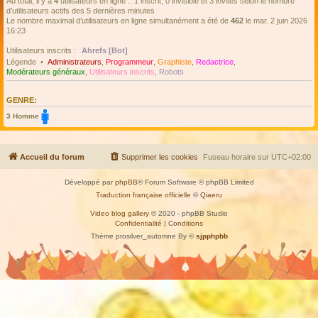
Au total, il y a
4
utilisateurs en ligne :: 1 inscrit, 0 invisible et 3 invités selon le nombre
t
d
d’utilisateurs actifs des 5 dernières minutes
e
Le nombre maximal d’utilisateurs en ligne simultanément a été de
462
le mar. 2 juin 2026
p
16:23
a
s
Utilisateurs inscrits :
Ahrefs [Bot]
s
e
Légende •
Administrateurs
,
Programmeur
,
Graphiste
,
Redactrice
,
Modérateurs généraux
,
Utilisateurs inscrits
,
Robots
GENRE:
3 Homme
Accueil du forum
Supprimer les cookies
Fuseau horaire sur
UTC+02:00
Développé par
phpBB
® Forum Software © phpBB Limited
Traduction française officielle
©
Qiaeru
Video blog gallery
© 2020 - phpBB Studio
Confidentialité
|
Conditions
Thème prosilver_automne By ©
sjpphpbb