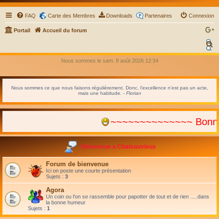
FAQ
Carte des Membres
Downloads
Partenaires
Connexion
Portail
Accueil du forum
Tr
ad
R
uir
e
e
Nous sommes le sam. 8 août 2026 12:34
le
c
Fo
ru
h
m
Nous sommes ce que nous faisons régulièrement. Donc, l'excellence n'est pas un acte,
e
Sele
mais une habitude. -
Florian
r
c
~~~~~~~~~~~~~~ Bonne Ann
h
e
Bienvenue a Chateauvieux
r
Forum de bienvenue
Ici on poste une courte présentation
Sujets :
3
Agora
Un coin ou l'on se rassemble pour papotter de tout et de rien .....dans
la bonne humeur
Sujets :
1