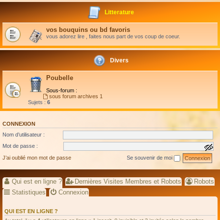
Litterature
vos bouquins ou bd favoris
vous adorez lire , faites nous part de vos coup de coeur.
Divers
Poubelle
Sous-forum :
sous forum archives 1
Sujets :
6
CONNEXION
Nom d’utilisateur :
Mot de passe :
a
f
J’ai oublié mon mot de passe
Se souvenir de moi
f
i
c
h
Qui est en ligne ?
Dernières Visites Membres et Robots
Robots
e
r
Statistiques
Connexion
l
e
m
QUI EST EN LIGNE ?
o