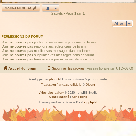
Nouveau sujet
2 sujets • Page
1
sur
1
Aller
PERMISSIONS DU FORUM
Vous
ne pouvez pas
publier de nouveaux sujets dans ce forum
Vous
ne pouvez pas
répondre aux sujets dans ce forum
Vous
ne pouvez pas
modifier vos messages dans ce forum
Vous
ne pouvez pas
supprimer vos messages dans ce forum
Vous
ne pouvez pas
transférer de pièces jointes dans ce forum
Accueil du forum
Supprimer les cookies
Fuseau horaire sur
UTC+02:00
Développé par
phpBB
® Forum Software © phpBB Limited
Traduction française officielle
©
Qiaeru
Video blog gallery
© 2020 - phpBB Studio
Confidentialité
|
Conditions
Thème prosilver_automne By ©
sjpphpbb