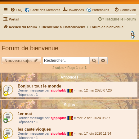
FAQ
Carte des Membres
Downloads
Partenaires
Connexion
Traduire le Forum
Portail
Select Language
▼
Accueil du forum
Bienvenue a Chateauvieux
Forum de bienvenue
R
e
Forum de bienvenue
c
h
Rechercher
Recherche avanc
Nouveau sujet
e
2 sujets • Page
1
sur
1
r
Annonces
c
Bonjour tout le monde
h
Dernier message par
sjpphpbb
«
mar. 12 mai 2020 07:20
e
Réponses :
1
r
Sujets
1er mai
Dernier message par
sjpphpbb
«
mer. 2 oct. 2024 08:37
Réponses :
1
les castelvioques
Dernier message par
sjpphpbb
«
mer. 17 juin 2020 11:34
Réponses :
1